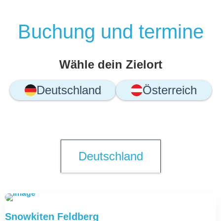
Buchung und termine
Wähle dein Zielort
Deutschland
Österreich
Deutschland
DEUTSCHLAND
Snowkiten Feldberg
4. Januar 2026